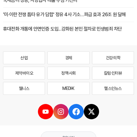
국채금리 상승, 자영업자 대출 부담 커진다
'미·이란 전쟁 틈타 유가 담합' 정유 4사 기소…파급 효과 26조 원 달해
휴대전화 개통에 안면인증 도입...강화된 본인 절차로 민생범죄 차단
산업
경제
건강·의학
제약·바이오
정책·사회
칼럼·인터뷰
웰니스
MEDI·K
헬스인뉴스