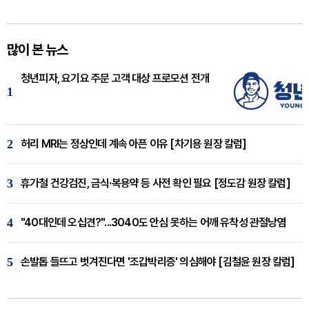
많이 본 뉴스
청년피자, 요기요 주문 고객 대상 프로모션 전개
1
2
허리 MRI는 정상인데 계속 아픈 이유 [차기용 원장 칼럼]
3
휴가철 건강검진, 금식·복용약 등 사전 확인 필요 [정도감 원장 칼럼]
4
"40대인데 오십견?"...3040도 안심 못하는 어깨 유착성 관절낭염
5
손발톱 들뜨고 벗겨진다면 '조갑박리증' 의심해야 [김철윤 원장 칼럼]