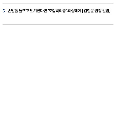
5
손발톱 들뜨고 벗겨진다면 '조갑박리증' 의심해야 [김철윤 원장 칼럼]