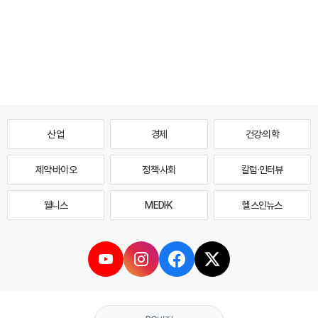
산업
경제
건강·의학
제약·바이오
정책·사회
칼럼·인터뷰
웰니스
MEDI·K
헬스인뉴스