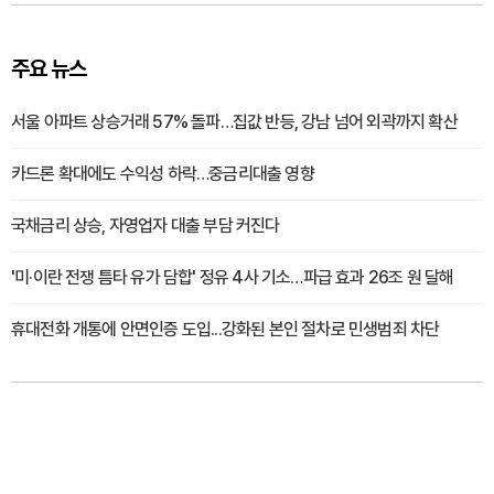
주요 뉴스
서울 아파트 상승거래 57% 돌파…집값 반등, 강남 넘어 외곽까지 확산
카드론 확대에도 수익성 하락…중금리대출 영향
국채금리 상승, 자영업자 대출 부담 커진다
'미·이란 전쟁 틈타 유가 담합' 정유 4사 기소…파급 효과 26조 원 달해
휴대전화 개통에 안면인증 도입...강화된 본인 절차로 민생범죄 차단