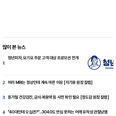
많이 본 뉴스
청년피자, 요기요 주문 고객 대상 프로모션 전개
1
2
허리 MRI는 정상인데 계속 아픈 이유 [차기용 원장 칼럼]
3
휴가철 건강검진, 금식·복용약 등 사전 확인 필요 [정도감 원장 칼럼]
4
"40대인데 오십견?"...3040도 안심 못하는 어깨 유착성 관절낭염