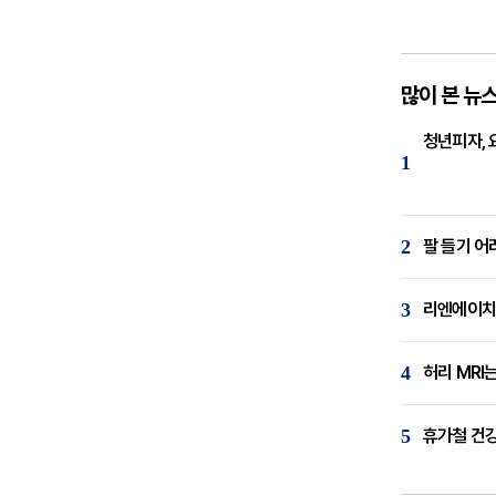
많이 본 뉴
청년피자, 
1
2
팔 들기 어
3
리엔에이치,
4
허리 MRI
5
휴가철 건강