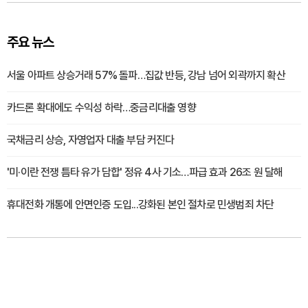
주요 뉴스
서울 아파트 상승거래 57% 돌파…집값 반등, 강남 넘어 외곽까지 확산
카드론 확대에도 수익성 하락…중금리대출 영향
국채금리 상승, 자영업자 대출 부담 커진다
'미·이란 전쟁 틈타 유가 담합' 정유 4사 기소…파급 효과 26조 원 달해
휴대전화 개통에 안면인증 도입...강화된 본인 절차로 민생범죄 차단