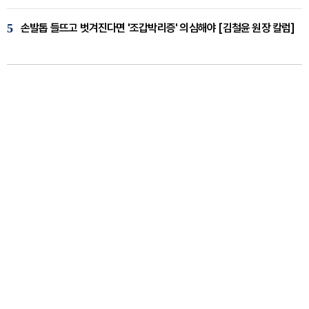
5
손발톱 들뜨고 벗겨진다면 '조갑박리증' 의심해야 [김철윤 원장 칼럼]