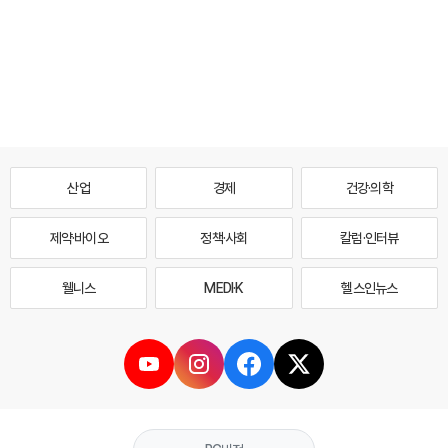
산업
경제
건강·의학
제약·바이오
정책·사회
칼럼·인터뷰
웰니스
MEDI·K
헬스인뉴스