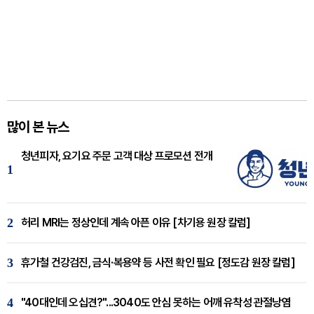
많이 본 뉴스
청년피자, 요기요 주문 고객 대상 프로모션 전개
1
2
허리 MRI는 정상인데 계속 아픈 이유 [차기용 원장 칼럼]
3
휴가철 건강검진, 금식·복용약 등 사전 확인 필요 [정도감 원장 칼럼]
4
"40대인데 오십견?"...3040도 안심 못하는 어깨 유착성 관절낭염