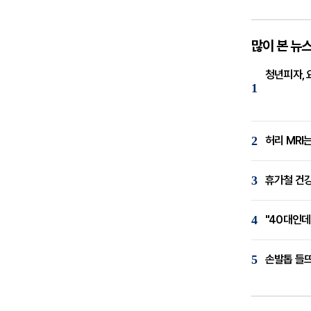
많이 본 뉴
청년피자, 
1
2
허리 MRI
3
휴가철 건강
4
"40대인데
5
손발톱 들뜨