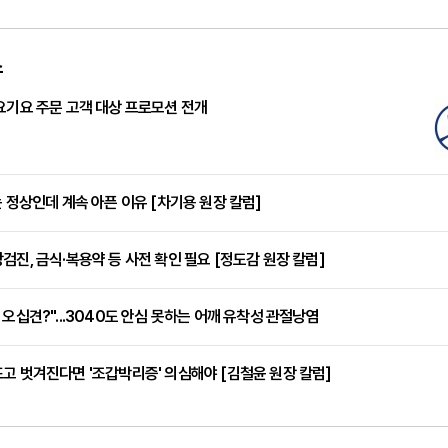
스
요기요 주문 고객 대상 프로모션 전개
는 정상인데 계속 아픈 이유 [차기용 원장 칼럼]
검진, 금식·복용약 등 사전 확인 필요 [정도감 원장 칼럼]
 오십견?"...3040도 안심 못하는 어깨 유착성 관절낭염
고 벗겨진다면 '조갑박리증' 의심해야 [김철윤 원장 칼럼]