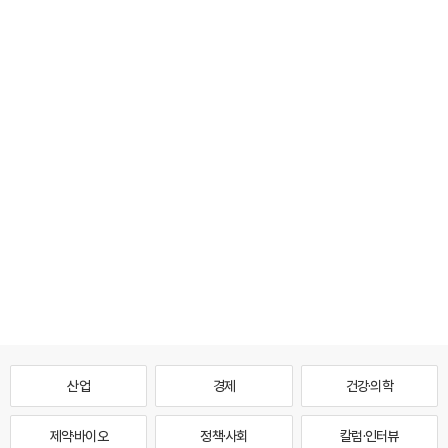
산업
경제
건강·의학
제약·바이오
정책·사회
칼럼·인터뷰