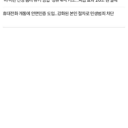
'미·이란 전쟁 틈타 유가 담합' 정유 4사 기소…파급 효과 26조 원 달해
휴대전화 개통에 안면인증 도입...강화된 본인 절차로 민생범죄 차단