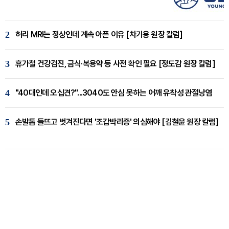
2
허리 MRI는 정상인데 계속 아픈 이유 [차기용 원장 칼럼]
3
휴가철 건강검진, 금식·복용약 등 사전 확인 필요 [정도감 원장 칼럼]
4
"40대인데 오십견?"...3040도 안심 못하는 어깨 유착성 관절낭염
5
손발톱 들뜨고 벗겨진다면 '조갑박리증' 의심해야 [김철윤 원장 칼럼]