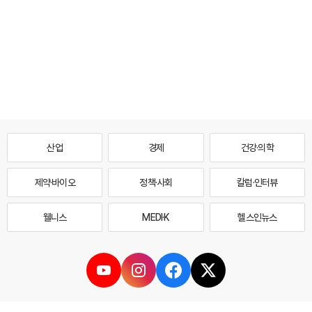
산업
경제
건강·의학
제약·바이오
정책·사회
칼럼·인터뷰
웰니스
MEDI·K
헬스인뉴스