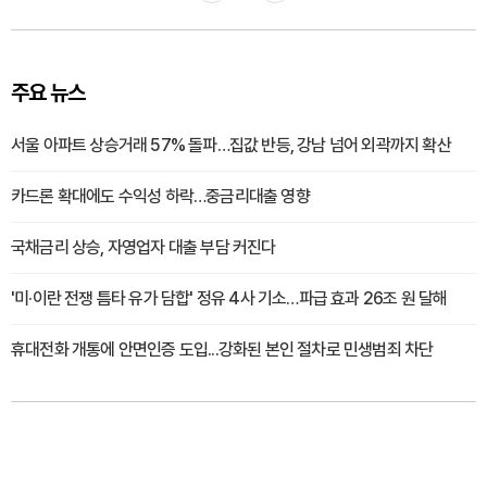
주요 뉴스
서울 아파트 상승거래 57% 돌파…집값 반등, 강남 넘어 외곽까지 확산
카드론 확대에도 수익성 하락…중금리대출 영향
국채금리 상승, 자영업자 대출 부담 커진다
'미·이란 전쟁 틈타 유가 담합' 정유 4사 기소…파급 효과 26조 원 달해
휴대전화 개통에 안면인증 도입...강화된 본인 절차로 민생범죄 차단