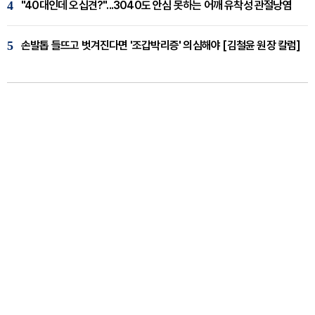
4
"40대인데 오십견?"...3040도 안심 못하는 어깨 유착성 관절낭염
5
손발톱 들뜨고 벗겨진다면 '조갑박리증' 의심해야 [김철윤 원장 칼럼]