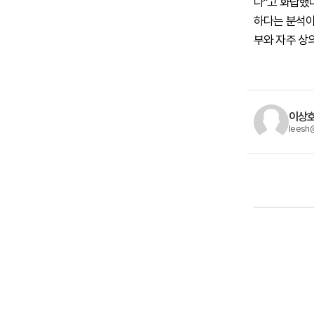
다"고 화답했
하다는 분석이
부와 자주 상
이상호
leesh