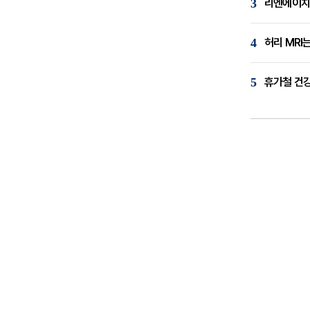
3
리엔에이치,
4
허리 MRI
5
휴가철 건강