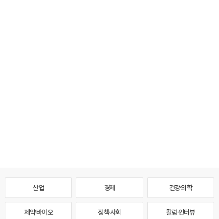
산업
경제
건강·의학
제약·바이오
정책·사회
칼럼·인터뷰