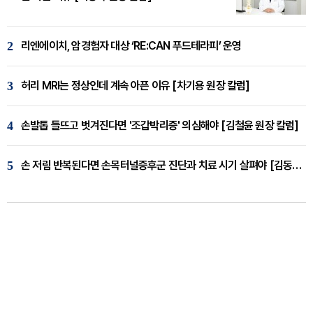
2
리엔에이치, 암경험자 대상 ‘RE:CAN 푸드테라피’ 운영
3
허리 MRI는 정상인데 계속 아픈 이유 [차기용 원장 칼럼]
4
손발톱 들뜨고 벗겨진다면 '조갑박리증' 의심해야 [김철윤 원장 칼럼]
5
손 저림 반복된다면 손목터널증후군 진단과 치료 시기 살펴야 [김동현 원장 칼럼]