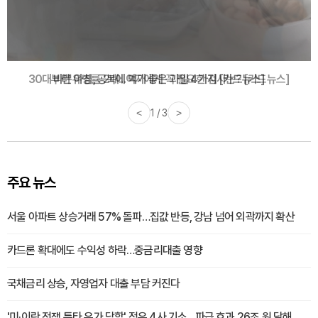
30대부터 유병률 2배...여자에게 꼭 필요한 검사는? [카드뉴스]
<
2 / 3
>
주요 뉴스
서울 아파트 상승거래 57% 돌파…집값 반등, 강남 넘어 외곽까지 확산
카드론 확대에도 수익성 하락…중금리대출 영향
국채금리 상승, 자영업자 대출 부담 커진다
'미·이란 전쟁 틈타 유가 담합' 정유 4사 기소…파급 효과 26조 원 달해