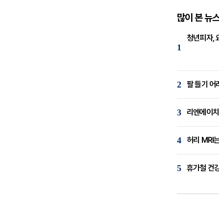
많이 본 뉴
청년피자, 
1
2
팔 들기 어
3
리엔에이치,
4
허리 MRI
5
휴가철 건강