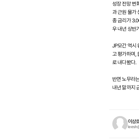
성장 전망 변
과 근원 물가 
종 금리가 3
우 내년 상반
JP모간 역시
고 평가하며,
로 내다봤다.
반면 노무라는
내년 말까지 
이상호
leesh