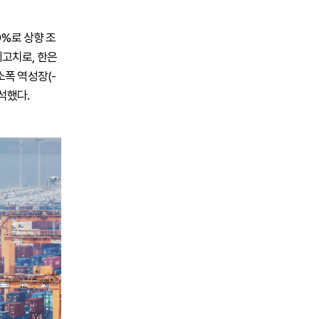
9%로 상향 조
최고치로, 한은
소폭 역성장(-
석했다.