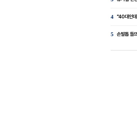
4
"40대인데
5
손발톱 들뜨