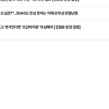
 오십견?"...3040도 안심 못하는 어깨 유착성 관절낭염
고 벗겨진다면 '조갑박리증' 의심해야 [김철윤 원장 칼럼]