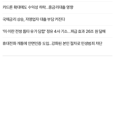
카드론 확대에도 수익성 하락…중금리대출 영향
국채금리 상승, 자영업자 대출 부담 커진다
'미·이란 전쟁 틈타 유가 담합' 정유 4사 기소…파급 효과 26조 원 달해
휴대전화 개통에 안면인증 도입...강화된 본인 절차로 민생범죄 차단