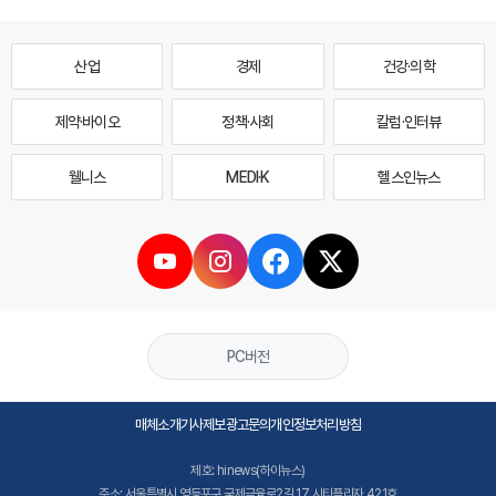
산업
경제
건강·의학
제약·바이오
정책·사회
칼럼·인터뷰
웰니스
MEDI·K
헬스인뉴스
PC버전
매체소개
기사제보
광고문의
개인정보처리방침
제호: hinews(하이뉴스)
주소: 서울특별시 영등포구 국제금융로2길 17 시티플라자 421호