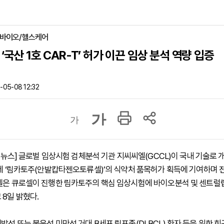
 바이오/헬스케어
‘국산 1호 CAR-T’ 허가 이끈 임상 분석 역량 입증
05-08 12:32
가
가
하이뉴스] 글로벌 임상시험 검체분석 기관 지씨씨엘(GCCL)이 국내 기술로
료제 ‘림카토주(안발캅타젠오토류셀)’의 식약처 품목허가 획득에 기여하며 
엘은 큐로셀이 진행한 림카토주의 핵심 임상시험에 바이오분석 및 센트럴
 8일 밝혔다.
발성 또는 불응성 미만성 거대 B세포 림프종(DLBCL) 환자 등을 위한 