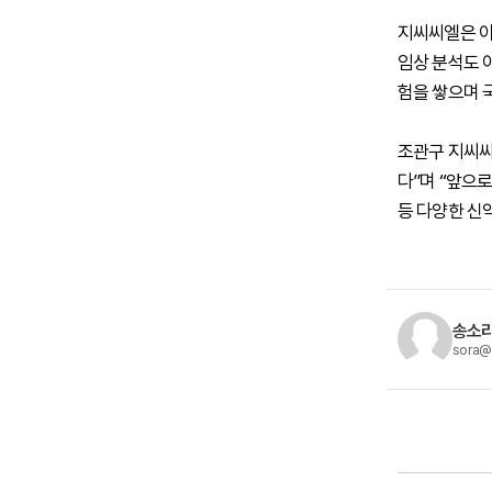
지씨씨엘은 이
임상 분석도 
험을 쌓으며 
조관구 지씨씨
다”며 “앞으
등 다양한 신
송소라
sora@