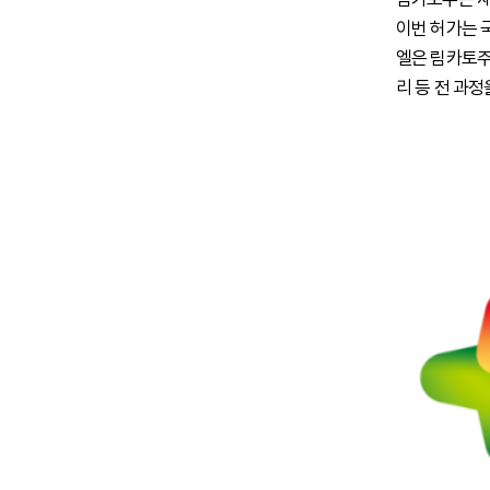
이번 허가는 
엘은 림카토주의
리 등 전 과