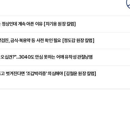
는 정상인데 계속 아픈 이유 [차기용 원장 칼럼]
검진, 금식·복용약 등 사전 확인 필요 [정도감 원장 칼럼]
 오십견?"...3040도 안심 못하는 어깨 유착성 관절낭염
고 벗겨진다면 '조갑박리증' 의심해야 [김철윤 원장 칼럼]