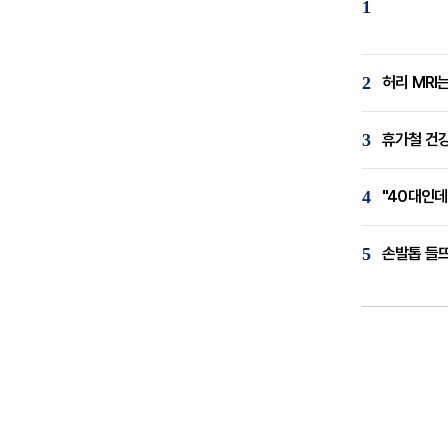
1
2
허리 MRI
3
휴가철 건강
4
"40대인데
5
손발톱 들뜨