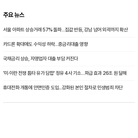
주요 뉴스
서울 아파트 상승거래 57% 돌파…집값 반등, 강남 넘어 외곽까지 확산
카드론 확대에도 수익성 하락…중금리대출 영향
국채금리 상승, 자영업자 대출 부담 커진다
'미·이란 전쟁 틈타 유가 담합' 정유 4사 기소…파급 효과 26조 원 달해
휴대전화 개통에 안면인증 도입...강화된 본인 절차로 민생범죄 차단