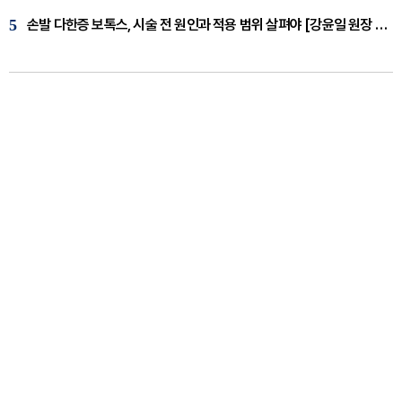
5
손발 다한증 보톡스, 시술 전 원인과 적용 범위 살펴야 [강윤일 원장 칼럼]