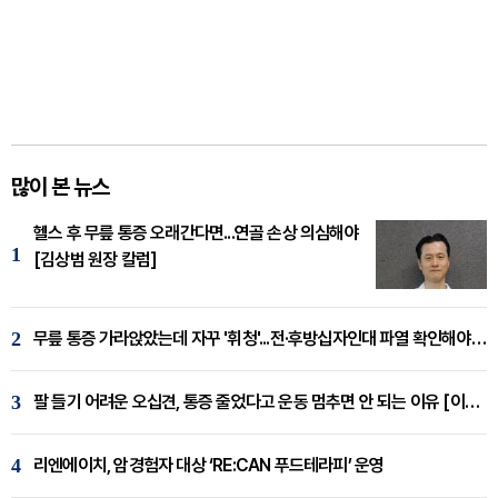
많이 본 뉴스
헬스 후 무릎 통증 오래간다면...연골 손상 의심해야
1
[김상범 원장 칼럼]
2
무릎 통증 가라앉았는데 자꾸 '휘청'...전·후방십자인대 파열 확인해야 [곽우경 원장 칼럼]
3
팔 들기 어려운 오십견, 통증 줄었다고 운동 멈추면 안 되는 이유 [이병욱 원장 칼럼]
4
리엔에이치, 암경험자 대상 ‘RE:CAN 푸드테라피’ 운영