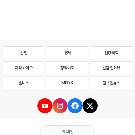
산업
경제
건강·의학
제약·바이오
정책·사회
칼럼·인터뷰
웰니스
MEDI·K
헬스인뉴스
PC버전