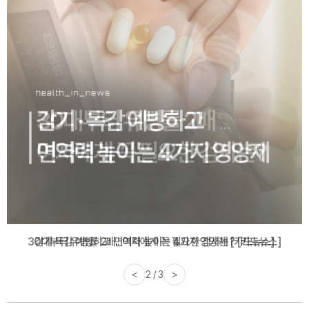
감기·독감 예방하고 면역력 높이는 4가지 영양제 [카드뉴스]
<
3 / 3
>