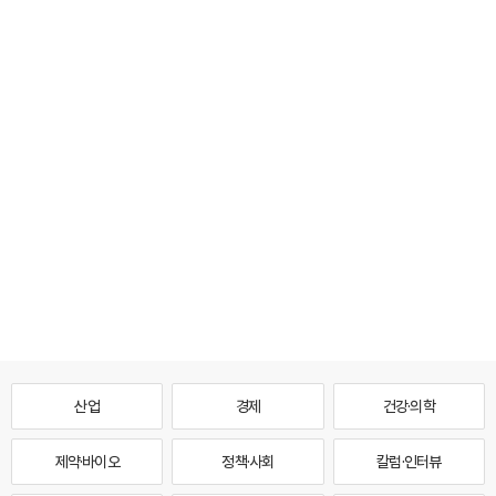
산업
경제
건강·의학
제약·바이오
정책·사회
칼럼·인터뷰