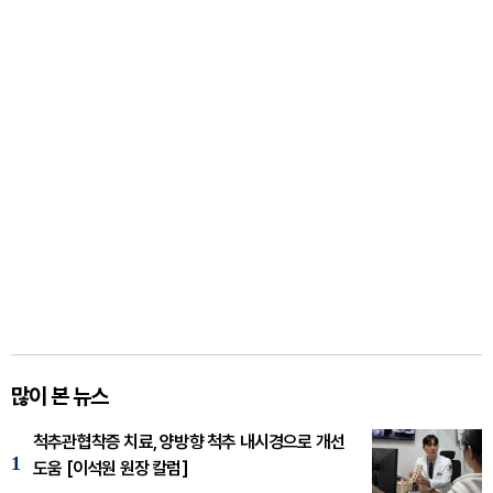
많이 본 뉴스
척추관협착증 치료, 양방향 척추 내시경으로 개선
1
도움 [이석원 원장 칼럼]