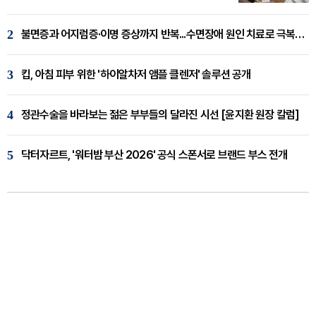
2
불면증과 어지럼증·이명 증상까지 반복...수면장애 원인 치료로 극복해야
3
킵, 아침 피부 위한 '하이알차저 앰플 클렌저' 솔루션 공개
4
정관수술을 바라보는 젊은 부부들의 달라진 시선 [윤지환 원장 칼럼]
5
닥터자르트, '워터밤 부산 2026' 공식 스폰서로 브랜드 부스 전개