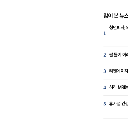
많이 본 뉴
청년피자, 
1
2
팔 들기 어
3
리엔에이치,
4
허리 MRI
5
휴가철 건강