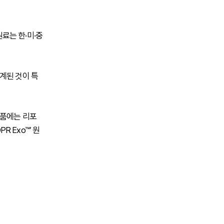
원료는 한·미·중
계된 것이 특
제품에는 리포
R Exo™’ 원