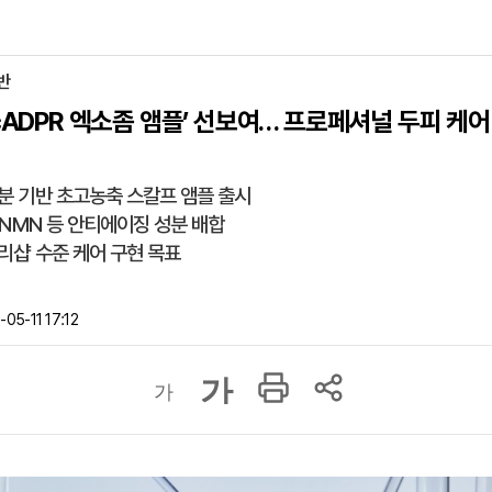
반
‘cADPR 엑소좀 앰플’ 선보여… 프로페셔널 두피 케어
분 기반 초고농축 스칼프 앰플 출시
N·NMN 등 안티에이징 성분 배합
리샵 수준 케어 구현 목표
05-11 17:12
가
가