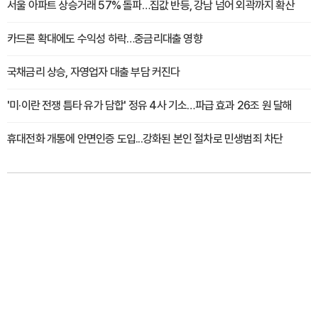
서울 아파트 상승거래 57% 돌파…집값 반등, 강남 넘어 외곽까지 확산
카드론 확대에도 수익성 하락…중금리대출 영향
국채금리 상승, 자영업자 대출 부담 커진다
'미·이란 전쟁 틈타 유가 담합' 정유 4사 기소…파급 효과 26조 원 달해
휴대전화 개통에 안면인증 도입...강화된 본인 절차로 민생범죄 차단