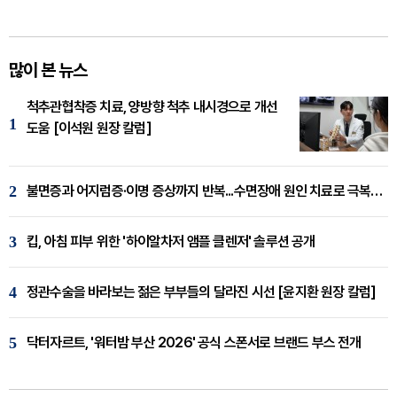
많이 본 뉴스
척추관협착증 치료, 양방향 척추 내시경으로 개선
1
도움 [이석원 원장 칼럼]
2
불면증과 어지럼증·이명 증상까지 반복...수면장애 원인 치료로 극복해야
3
킵, 아침 피부 위한 '하이알차저 앰플 클렌저' 솔루션 공개
4
정관수술을 바라보는 젊은 부부들의 달라진 시선 [윤지환 원장 칼럼]
5
닥터자르트, '워터밤 부산 2026' 공식 스폰서로 브랜드 부스 전개