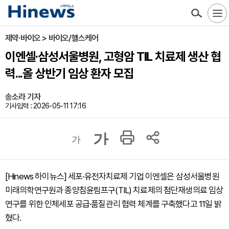
제약·바이오 > 바이오/헬스케어
이엔셀·삼성서울병원, 고형암 TIL 치료제 생산 협
력...올 상반기 임상 환자 모집
송소라 기자
기사입력 : 2026-05-11 17:16
가
가
[Hinews 하이뉴스] 세포·유전자치료제 기업 이엔셀은 삼성서울병원
미래의학연구원과 종양침윤림프구(TIL) 치료제의 첨단재생의료 임상
연구를 위한 인체세포 공급·품질관리 협력 체계를 구축했다고 11일 밝
혔다.