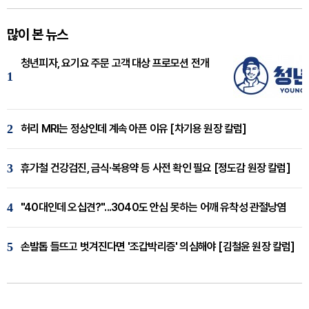
많이 본 뉴스
청년피자, 요기요 주문 고객 대상 프로모션 전개
1
2
허리 MRI는 정상인데 계속 아픈 이유 [차기용 원장 칼럼]
3
휴가철 건강검진, 금식·복용약 등 사전 확인 필요 [정도감 원장 칼럼]
4
"40대인데 오십견?"...3040도 안심 못하는 어깨 유착성 관절낭염
5
손발톱 들뜨고 벗겨진다면 '조갑박리증' 의심해야 [김철윤 원장 칼럼]