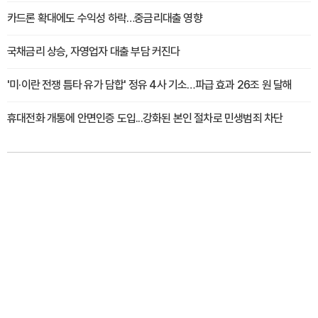
카드론 확대에도 수익성 하락…중금리대출 영향
국채금리 상승, 자영업자 대출 부담 커진다
'미·이란 전쟁 틈타 유가 담합' 정유 4사 기소…파급 효과 26조 원 달해
휴대전화 개통에 안면인증 도입...강화된 본인 절차로 민생범죄 차단