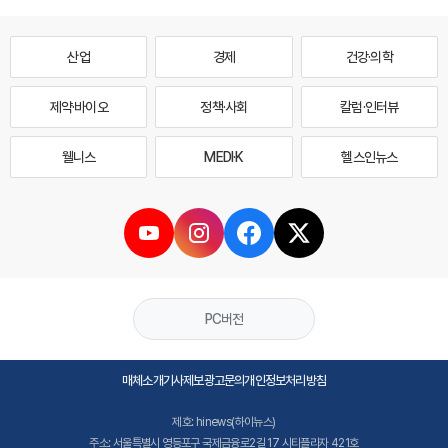
산업
경제
건강·의학
제약·바이오
정책·사회
칼럼·인터뷰
웰니스
MEDI·K
헬스인뉴스
PC버전
매체소개
기사제보
광고문의
개인정보처리방침
제호: hinews(하이뉴스)
주소: 서울특별시 영등포구 국제금융로2길 17 시티플라자 421호