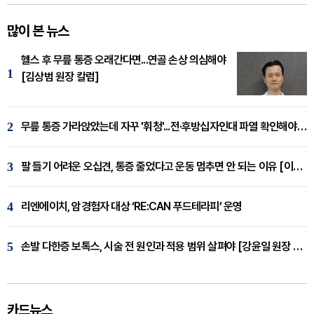
많이 본 뉴스
헬스 후 무릎 통증 오래간다면...연골 손상 의심해야
1
[김상범 원장 칼럼]
2
무릎 통증 가라앉았는데 자꾸 '휘청'...전·후방십자인대 파열 확인해야 [곽우경 원장 칼럼]
3
팔 들기 어려운 오십견, 통증 줄었다고 운동 멈추면 안 되는 이유 [이병욱 원장 칼럼]
4
리엔에이치, 암경험자 대상 ‘RE:CAN 푸드테라피’ 운영
5
손발 다한증 보톡스, 시술 전 원인과 적용 범위 살펴야 [강윤일 원장 칼럼]
카드뉴스