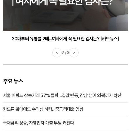
30대부터 유병률 2배...여자에게 꼭 필요한 검사는? [카드뉴스]
감기·독감 예방하고 면역력 높이는 4가지 영양제 [카드뉴스]
<
2 / 3
>
주요 뉴스
서울 아파트 상승거래 57% 돌파…집값 반등, 강남 넘어 외곽까지 확산
카드론 확대에도 수익성 하락…중금리대출 영향
국채금리 상승, 자영업자 대출 부담 커진다