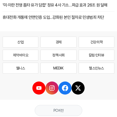
'미·이란 전쟁 틈타 유가 담합' 정유 4사 기소…파급 효과 26조 원 달해
휴대전화 개통에 안면인증 도입...강화된 본인 절차로 민생범죄 차단
산업
경제
건강·의학
제약·바이오
정책·사회
칼럼·인터뷰
웰니스
MEDI·K
헬스인뉴스
PC버전