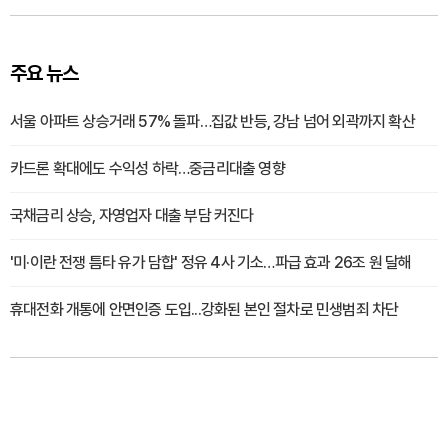
주요 뉴스
서울 아파트 상승거래 57% 돌파…집값 반등, 강남 넘어 외곽까지 확산
카드론 확대에도 수익성 하락…중금리대출 영향
국채금리 상승, 자영업자 대출 부담 커진다
'미·이란 전쟁 틈타 유가 담합' 정유 4사 기소…파급 효과 26조 원 달해
휴대전화 개통에 안면인증 도입...강화된 본인 절차로 민생범죄 차단