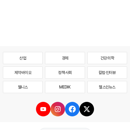
산업
경제
건강·의학
제약·바이오
정책·사회
칼럼·인터뷰
웰니스
MEDI·K
헬스인뉴스