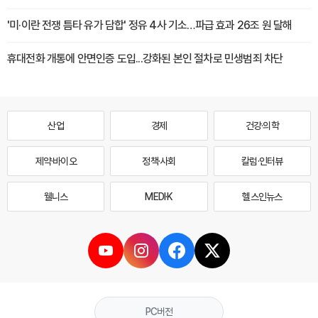
'미·이란 전쟁 틈타 유가 담합' 정유 4사 기소…파급 효과 26조 원 달해
휴대전화 개통에 안면인증 도입...강화된 본인 절차로 민생범죄 차단
산업
경제
건강·의학
제약·바이오
정책·사회
칼럼·인터뷰
웰니스
MEDI·K
헬스인뉴스
PC버전