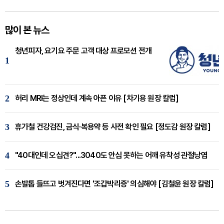
많이 본 뉴스
청년피자, 요기요 주문 고객 대상 프로모션 전개
1
2
허리 MRI는 정상인데 계속 아픈 이유 [차기용 원장 칼럼]
3
휴가철 건강검진, 금식·복용약 등 사전 확인 필요 [정도감 원장 칼럼]
4
"40대인데 오십견?"...3040도 안심 못하는 어깨 유착성 관절낭염
5
손발톱 들뜨고 벗겨진다면 '조갑박리증' 의심해야 [김철윤 원장 칼럼]