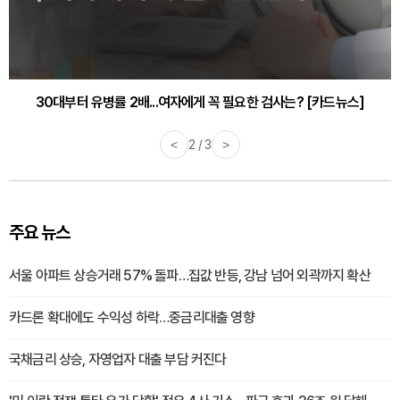
30대부터 유병률 2배...여자에게 꼭 필요한 검사는? [카드뉴스]
감기·독감 예방하고 면역력 높이는 4가지 영양제 [카드뉴스]
<
2 / 3
>
주요 뉴스
서울 아파트 상승거래 57% 돌파…집값 반등, 강남 넘어 외곽까지 확산
카드론 확대에도 수익성 하락…중금리대출 영향
국채금리 상승, 자영업자 대출 부담 커진다