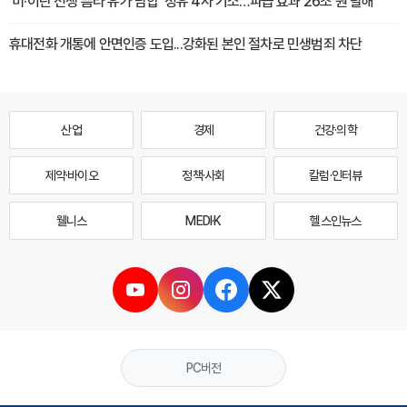
'미·이란 전쟁 틈타 유가 담합' 정유 4사 기소…파급 효과 26조 원 달해
휴대전화 개통에 안면인증 도입...강화된 본인 절차로 민생범죄 차단
산업
경제
건강·의학
제약·바이오
정책·사회
칼럼·인터뷰
웰니스
MEDI·K
헬스인뉴스
PC버전