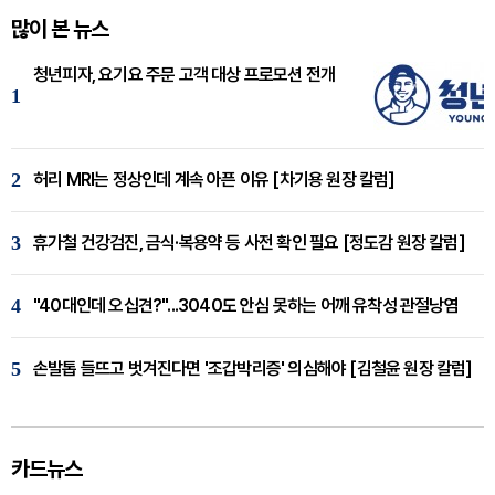
많이 본 뉴스
청년피자, 요기요 주문 고객 대상 프로모션 전개
1
2
허리 MRI는 정상인데 계속 아픈 이유 [차기용 원장 칼럼]
3
휴가철 건강검진, 금식·복용약 등 사전 확인 필요 [정도감 원장 칼럼]
4
"40대인데 오십견?"...3040도 안심 못하는 어깨 유착성 관절낭염
5
손발톱 들뜨고 벗겨진다면 '조갑박리증' 의심해야 [김철윤 원장 칼럼]
카드뉴스