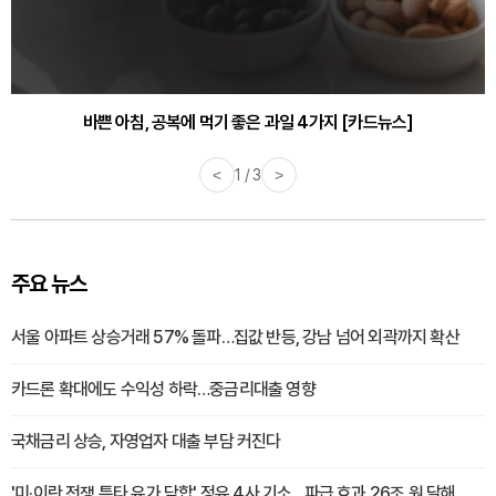
바쁜 아침, 공복에 먹기 좋은 과일 4가지 [카드뉴스]
<
1 / 3
>
주요 뉴스
서울 아파트 상승거래 57% 돌파…집값 반등, 강남 넘어 외곽까지 확산
카드론 확대에도 수익성 하락…중금리대출 영향
국채금리 상승, 자영업자 대출 부담 커진다
'미·이란 전쟁 틈타 유가 담합' 정유 4사 기소…파급 효과 26조 원 달해