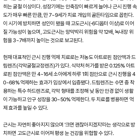
히는 굴절 이상이다. 성장기에는 안축장이 빠르게 늘어나 근시 진행 속
도가 매우 빠른 만큼, 만 7~9세가 치료 개입의 골든타임으로 꼽힌다.
이 시기에 방치하면 성인이 됐을 때 고도근시(-6디옵터 이상)로 이어
질 가능성이 높으며, 고도근시는 망막박리 위험을 약 12배, 녹내장 위
험을 3~7배까지 높이는 것으로 보고된다.
현재 대표적인 근시 진행 억제 치료로는 저농도 아트로핀 점안액과 드
림렌즈(각막굴절교정렌즈)가 있다. 식약처 허가를 받은 0.125% 아트
로핀 점안액은 만 4~16세 소아에게 하루 1회 점안으로 근시 진행을 4
0~68% 억제하는 효과가 임상에서 입증됐다. 드림렌즈는 수면 중 착
용하는 특수 하드렌즈로, 각막 형태를 조정해 낮 동안 안경 없이 생활
이 가능하고 안구 성장을 30~50% 억제한다. 두 치료를 병용하면 억
제 효과를 높일 수 있다.
근시는 자연히 좋아지지 않으며 '크면 괜찮아지겠지'라는 생각으로 방
치하면 고도근시로 이어져 평생 눈 건강을 위협할 수 있다.