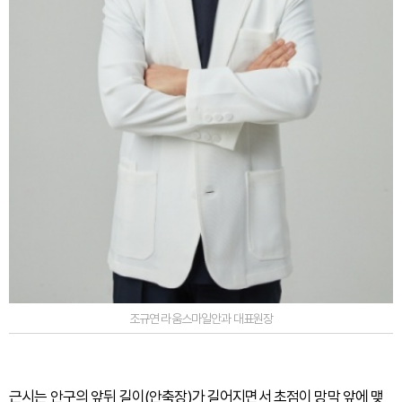
조규연 라움스마일안과 대표원장
근시는 안구의 앞뒤 길이(안축장)가 길어지면서 초점이 망막 앞에 맺