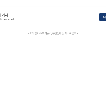
 기자
다
hinews.co.kr
<저작권자 © 하이뉴스, 무단전재 및 재배포 금지>