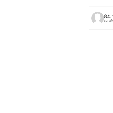
송소라
sora@