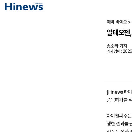
제약·바이오 >
알테오젠,
송소라 기자
기사입력 : 2026-
[Hinews
품목허가를 식
아이젠피주는 
행한 결과를 
적 동등성과 안