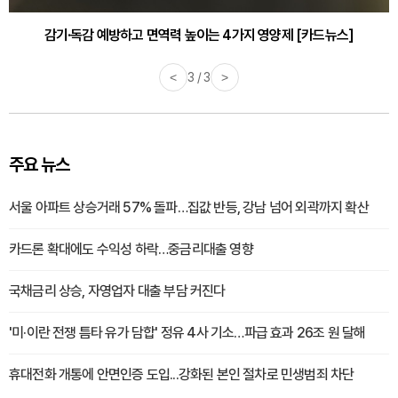
감기·독감 예방하고 면역력 높이는 4가지 영양제 [카드뉴스]
<
3 / 3
>
주요 뉴스
서울 아파트 상승거래 57% 돌파…집값 반등, 강남 넘어 외곽까지 확산
카드론 확대에도 수익성 하락…중금리대출 영향
국채금리 상승, 자영업자 대출 부담 커진다
'미·이란 전쟁 틈타 유가 담합' 정유 4사 기소…파급 효과 26조 원 달해
휴대전화 개통에 안면인증 도입...강화된 본인 절차로 민생범죄 차단