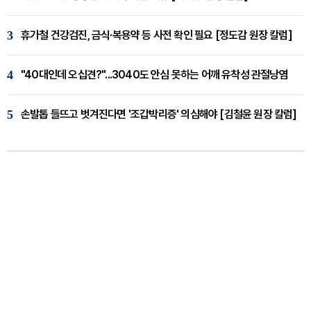
3
휴가철 건강검진, 금식·복용약 등 사전 확인 필요 [정도감 원장 칼럼]
4
"40대인데 오십견?"...3040도 안심 못하는 어깨 유착성 관절낭염
5
손발톱 들뜨고 벗겨진다면 '조갑박리증' 의심해야 [김철윤 원장 칼럼]