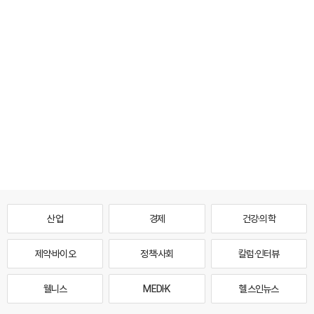
산업
경제
건강·의학
제약·바이오
정책·사회
칼럼·인터뷰
웰니스
MEDI·K
헬스인뉴스