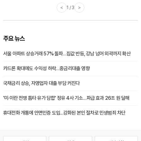
<
1 / 3
>
주요 뉴스
서울 아파트 상승거래 57% 돌파…집값 반등, 강남 넘어 외곽까지 확산
카드론 확대에도 수익성 하락…중금리대출 영향
국채금리 상승, 자영업자 대출 부담 커진다
'미·이란 전쟁 틈타 유가 담합' 정유 4사 기소…파급 효과 26조 원 달해
휴대전화 개통에 안면인증 도입...강화된 본인 절차로 민생범죄 차단