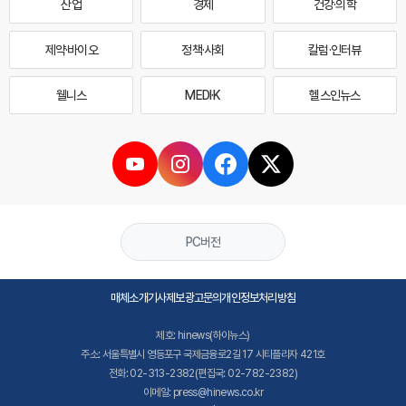
산업
경제
건강·의학
제약·바이오
정책·사회
칼럼·인터뷰
웰니스
MEDI·K
헬스인뉴스
PC버전
매체소개
기사제보
광고문의
개인정보처리방침
제호: hinews(하이뉴스)
주소: 서울특별시 영등포구 국제금융로2길 17 시티플라자 421호
전화: 02-313-2382(편집국: 02-782-2382)
이메일: press@hinews.co.kr