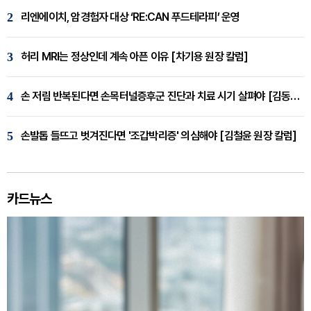
2
리엔에이치, 암경험자 대상 ‘RE:CAN 푸드테라피’ 운영
3
허리 MRI는 정상인데 계속 아픈 이유 [차기용 원장 칼럼]
4
손 저림 반복된다면 손목터널증후군 진단과 치료 시기 살펴야 [김동현 원장 칼럼]
5
손발톱 들뜨고 벗겨진다면 '조갑박리증' 의심해야 [김철윤 원장 칼럼]
카드뉴스