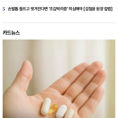
5
손발톱 들뜨고 벗겨진다면 '조갑박리증' 의심해야 [김철윤 원장 칼럼]
카드뉴스