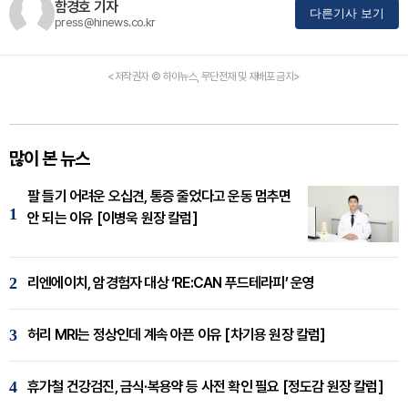
함경호 기자
다른기사 보기
press@hinews.co.kr
<저작권자 © 하이뉴스, 무단전재 및 재배포 금지>
많이 본 뉴스
팔 들기 어려운 오십견, 통증 줄었다고 운동 멈추면
1
안 되는 이유 [이병욱 원장 칼럼]
2
리엔에이치, 암경험자 대상 ‘RE:CAN 푸드테라피’ 운영
3
허리 MRI는 정상인데 계속 아픈 이유 [차기용 원장 칼럼]
4
휴가철 건강검진, 금식·복용약 등 사전 확인 필요 [정도감 원장 칼럼]