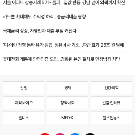
서울 아파트 상승거래 57% 돌파…집값 반등, 강남 넘어 외곽까지 확산
카드론 확대에도 수익성 하락…중금리대출 영향
국채금리 상승, 자영업자 대출 부담 커진다
'미·이란 전쟁 틈타 유가 담합' 정유 4사 기소…파급 효과 26조 원 달해
휴대전화 개통에 안면인증 도입...강화된 본인 절차로 민생범죄 차단
산업
경제
건강·의학
제약·바이오
정책·사회
칼럼·인터뷰
웰니스
MEDI·K
헬스인뉴스