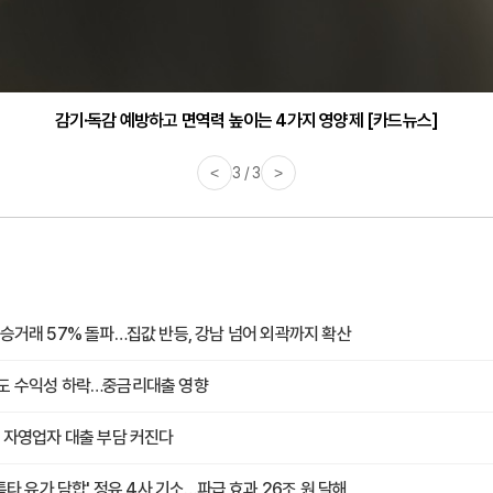
감기·독감 예방하고 면역력 높이는 4가지 영양제 [카드뉴스]
바쁜 아침, 공복에 먹기 좋은 과일 4가지 [카드뉴스]
<
3 / 3
>
승거래 57% 돌파…집값 반등, 강남 넘어 외곽까지 확산
도 수익성 하락…중금리대출 영향
 자영업자 대출 부담 커진다
 틈타 유가 담합' 정유 4사 기소…파급 효과 26조 원 달해