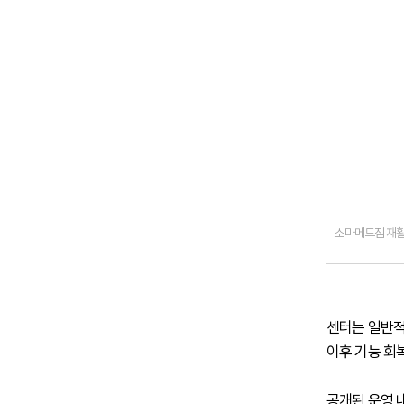
소마메드짐 재활
센터는 일반적인
이후 기능 회
공개된 운영 