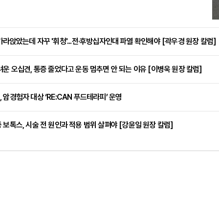
가라앉았는데 자꾸 '휘청'...전·후방십자인대 파열 확인해야 [곽우경 원장 칼럼]
려운 오십견, 통증 줄었다고 운동 멈추면 안 되는 이유 [이병욱 원장 칼럼]
 암경험자 대상 ‘RE:CAN 푸드테라피’ 운영
 보톡스, 시술 전 원인과 적용 범위 살펴야 [강윤일 원장 칼럼]