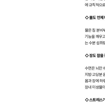
에 규칙적으로
◇ 물도 언제
물은 침 분비부
기능을 깨우고
는 수분 섭취
◇ 장도 잠을 
수면은 뇌만 쉬
지방·고당분 
몸과 장에 하
장내 미생물이
◇ 스트레스가