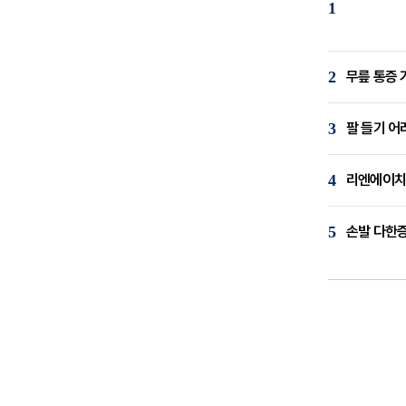
1
2
무릎 통증 
3
팔 들기 어
4
리엔에이치,
5
손발 다한증