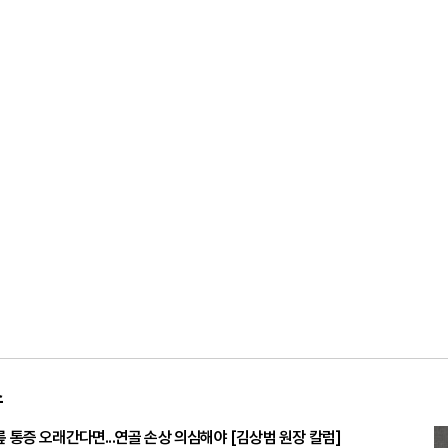
스
릎 통증 오래간다면...연골 손상 의심해야 [김상범 원장 칼럼]