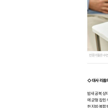
전문가들은 수면
◇ 대사 리듬
밤새 공복 상
에 균형 잡힌
한 지방·복합