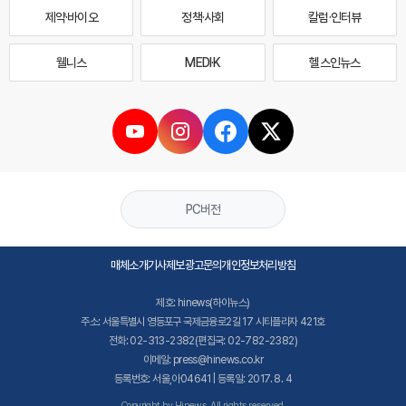
제약·바이오
정책·사회
칼럼·인터뷰
웰니스
MEDI·K
헬스인뉴스
PC버전
매체소개
기사제보
광고문의
개인정보처리방침
제호: hinews(하이뉴스)
주소: 서울특별시 영등포구 국제금융로2길 17 시티플라자 421호
전화: 02-313-2382(편집국: 02-782-2382)
이메일: press@hinews.co.kr
등록번호: 서울,아04641 | 등록일: 2017. 8. 4
Copyright by Hinews. All rights reserved.