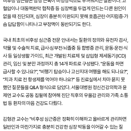
비후성 심근증은 심장 근육이 비정상적으로 두꺼워지는 질환이다. 고
혈압이나 대동맥판막 협착증 등 심장벽을 두껍게 만드는 다른 원인이
없을 때 진단되며, 심장이 충분히 이완되지 못해 호흡곤란·어지럼증·가
슴 답답함이 나타나고 부정맥이 동반되기도 한다.
국내 최초의 비후성 심근증 전문 안내서는 질환의 정의와 유전자 검사,
약물 및 수술적 치료, 급사·심부전·뇌졸중 등 합병증 관리, 운동·운전·식
사 등 일상생활 가이드, 최근 개발된 치료제 및 삽입형 제세동기(ICD)
관리, 임신 및 분만 과정까지 총 14개 파트로 구성됐다. "운동을 하면
급사할 수 있나요?", "비행기 탑승이나 고산지대 여행을 해도 되나요?",
"치과 치료 전 항생제를 먹어야 하나요?" 등 진료실에서 차마 묻지 못
했던 질문들을 Q&A 형식으로 담았다. 서울대병원 정신건강의학과 윤
제연 교수도 공동 집필에 참여해 진단 직후의 우울감 관리와 가족 소통
법 등 환자의 마음 건강도 다뤘다.
김형관 교수는 "비후성 심근증은 정확히 이해하고 올바르게 관리하면
일반인과 마찬가지로 충분히 건강한 심장 박동을 이어갈 수 있는 질