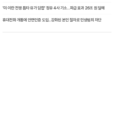
'미·이란 전쟁 틈타 유가 담합' 정유 4사 기소…파급 효과 26조 원 달해
휴대전화 개통에 안면인증 도입...강화된 본인 절차로 민생범죄 차단