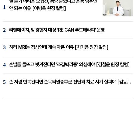
팔 들기 어려운 오십견, 통증 줄었다고 운동 멈추면
1
안 되는 이유 [이병욱 원장 칼럼]
2
리엔에이치, 암경험자 대상 ‘RE:CAN 푸드테라피’ 운영
3
허리 MRI는 정상인데 계속 아픈 이유 [차기용 원장 칼럼]
4
손발톱 들뜨고 벗겨진다면 '조갑박리증' 의심해야 [김철윤 원장 칼럼]
5
손 저림 반복된다면 손목터널증후군 진단과 치료 시기 살펴야 [김동현 원장 칼럼]