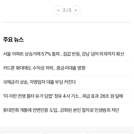
<
2 / 3
>
주요 뉴스
서울 아파트 상승거래 57% 돌파…집값 반등, 강남 넘어 외곽까지 확산
카드론 확대에도 수익성 하락…중금리대출 영향
국채금리 상승, 자영업자 대출 부담 커진다
'미·이란 전쟁 틈타 유가 담합' 정유 4사 기소…파급 효과 26조 원 달해
휴대전화 개통에 안면인증 도입...강화된 본인 절차로 민생범죄 차단