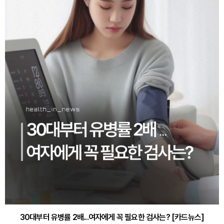
30대부터 유병률 2배...여자에게 꼭 필요한 검사는? [카드뉴스]
감기·독감 예방하고 면역력 높이는 4가지 영양제 [카드뉴스]