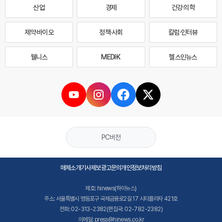
산업
경제
건강·의학
제약·바이오
정책·사회
칼럼·인터뷰
웰니스
MEDI·K
헬스인뉴스
PC버전
매체소개
기사제보
광고문의
개인정보처리방침
제호: hinews(하이뉴스)
주소: 서울특별시 영등포구 국제금융로2길 17 시티플라자 421호
전화: 02-313-2382(편집국: 02-782-2382)
이메일: press@hinews.co.kr