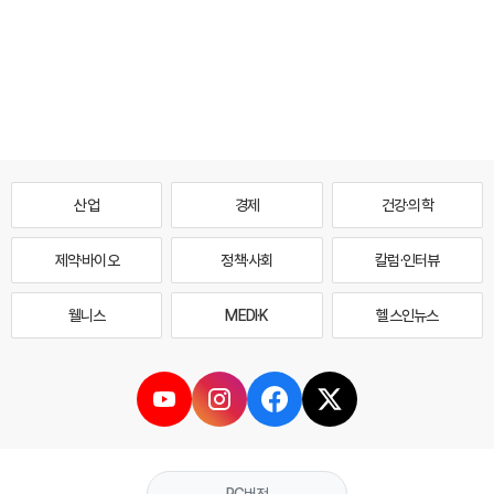
산업
경제
건강·의학
제약·바이오
정책·사회
칼럼·인터뷰
웰니스
MEDI·K
헬스인뉴스
PC버전