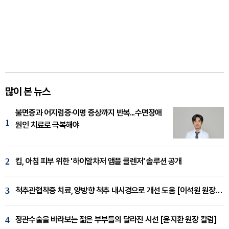
많이 본 뉴스
불면증과 어지럼증·이명 증상까지 반복...수면장애
1
원인 치료로 극복해야
2
킵, 아침 피부 위한 '하이알차저 앰플 클렌저' 솔루션 공개
3
척추관협착증 치료, 양방향 척추 내시경으로 개선 도움 [이석원 원장 칼럼]
4
정관수술을 바라보는 젊은 부부들의 달라진 시선 [윤지환 원장 칼럼]