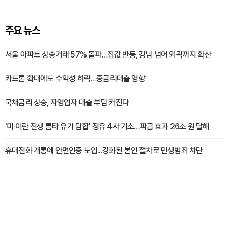
주요 뉴스
서울 아파트 상승거래 57% 돌파…집값 반등, 강남 넘어 외곽까지 확산
카드론 확대에도 수익성 하락…중금리대출 영향
국채금리 상승, 자영업자 대출 부담 커진다
'미·이란 전쟁 틈타 유가 담합' 정유 4사 기소…파급 효과 26조 원 달해
휴대전화 개통에 안면인증 도입...강화된 본인 절차로 민생범죄 차단