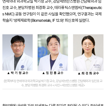
연세의대 외과학교실 박기청 교수, 강남세브란스병원 간담췌외과 임
진호 교수, 분당차병원 최경화 교수, 테라퓨틱스엔엠씨(Therapeutic
s NMC) 공동 연구팀이 이 같은 사실을 확인했으며, 연구결과는 국제
학술지 '생체재료학(Biomaterials, IF 12.9)' 최신호에 실렸다.
(왼쪽부터) 연세의대 외과학교실 박기청 교수, 강남세브란스병원 간담췌외과 임진호 교
수, 분당차병원 최경화 교수 <사진=세브란스병원 제공>
항암제에 내성을 가진 암세포는 다른 장기로 전이될 수 있다. 정상세포