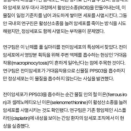
와 암세포 모두 대사 과정에서 활성산소종(ROS)을 만들어내는데, 이
물질이 일정 기준치를 넘어 과도하게 쌓이면 세포를 사멸시킨다. 그동
안 국내외 연구진은 활성산소종을 늘려 암세포를 죽이는 방식을 시도
해왔지만, 정상세포도 함께 사멸되는 부작용이 문제였다.
연구팀은 이 난제를 풀 실마리를 전이암세포의 특성에서 찾았다. 전이
암세포에서 영양분 획득을 위해 주변 액체를 흡수하는 현상인 '거대음
작용(macropinocytosis)'이 흔하게 일어난다는 점에 주목한 것이다.
연구팀은 전이암세포가 거대음작용으로 신물질 PPS03을 흡수하지
만 정상세포는 이 물질을 흡수하지 않는다는 사실을 발견했다.
전이암세포가 PPS03을 흡수하는 순간 물질 안의 철 이온(ferrous iro
n)과 셀레노메티오닌 이온(selenomethionine)이 활성산소종을 늘려
암세포를 사멸시키는 것도 확인됐다. 연구팀은 기존 항암제인 시스플
라틴(cisplatin)에 내성을 보이는 간암 환자의 암세포 조직에서 이 현
상을 실증했다.