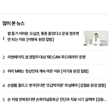
많이 본 뉴스
팔 들기 어려운 오십견, 통증 줄었다고 운동 멈추면
1
안 되는 이유 [이병욱 원장 칼럼]
2
리엔에이치, 암경험자 대상 ‘RE:CAN 푸드테라피’ 운영
3
허리 MRI는 정상인데 계속 아픈 이유 [차기용 원장 칼럼]
4
손발톱 들뜨고 벗겨진다면 '조갑박리증' 의심해야 [김철윤 원장 칼럼]
5
손 저림 반복된다면 손목터널증후군 진단과 치료 시기 살펴야 [김동현 원장 칼럼]