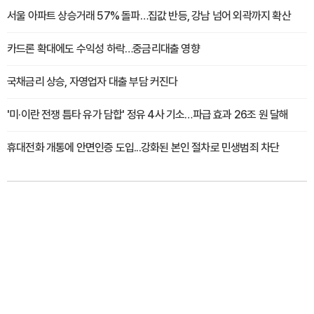
서울 아파트 상승거래 57% 돌파…집값 반등, 강남 넘어 외곽까지 확산
카드론 확대에도 수익성 하락…중금리대출 영향
국채금리 상승, 자영업자 대출 부담 커진다
'미·이란 전쟁 틈타 유가 담합' 정유 4사 기소…파급 효과 26조 원 달해
휴대전화 개통에 안면인증 도입...강화된 본인 절차로 민생범죄 차단