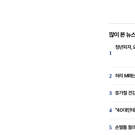
많이 본 뉴
청년피자, 
1
2
허리 MRI
3
휴가철 건강
4
"40대인데
5
손발톱 들뜨