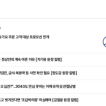
스
요기요 주문 고객 대상 프로모션 전개
는 정상인데 계속 아픈 이유 [차기용 원장 칼럼]
검진, 금식·복용약 등 사전 확인 필요 [정도감 원장 칼럼]
 오십견?"...3040도 안심 못하는 어깨 유착성 관절낭염
고 벗겨진다면 '조갑박리증' 의심해야 [김철윤 원장 칼럼]