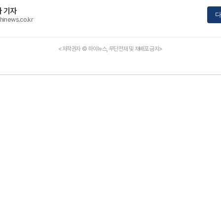
 기자
다
hinews.co.kr
<저작권자 © 하이뉴스, 무단전재 및 재배포 금지>