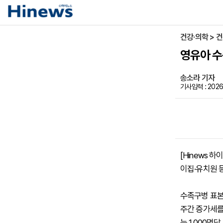
건강·의학 > 
영유아 수족
송소라 기자
기사입력 : 2026-
[Hinews
이집·유치원 
수족구병 표본감
주간 증가세를 
는 1,000명