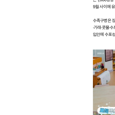
9월 사이에 
수족구병은 장
·가래·콧물·수
입안에 수포성