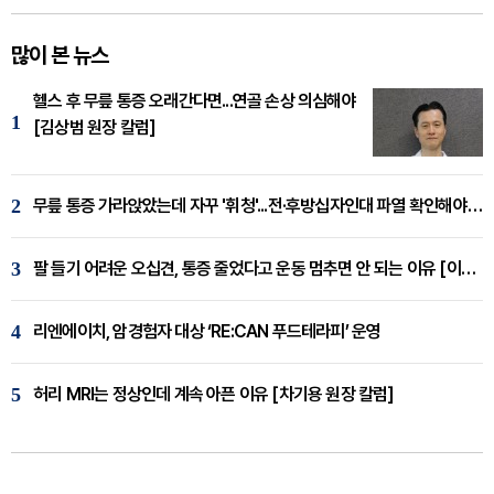
많이 본 뉴스
헬스 후 무릎 통증 오래간다면...연골 손상 의심해야
1
[김상범 원장 칼럼]
2
무릎 통증 가라앉았는데 자꾸 '휘청'...전·후방십자인대 파열 확인해야 [곽우경 원장 칼럼]
3
팔 들기 어려운 오십견, 통증 줄었다고 운동 멈추면 안 되는 이유 [이병욱 원장 칼럼]
4
리엔에이치, 암경험자 대상 ‘RE:CAN 푸드테라피’ 운영
5
허리 MRI는 정상인데 계속 아픈 이유 [차기용 원장 칼럼]