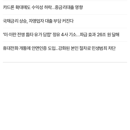
카드론 확대에도 수익성 하락…중금리대출 영향
국채금리 상승, 자영업자 대출 부담 커진다
'미·이란 전쟁 틈타 유가 담합' 정유 4사 기소…파급 효과 26조 원 달해
휴대전화 개통에 안면인증 도입...강화된 본인 절차로 민생범죄 차단