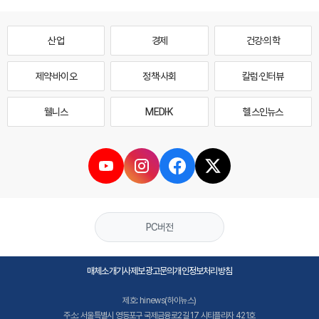
산업
경제
건강·의학
제약·바이오
정책·사회
칼럼·인터뷰
웰니스
MEDI·K
헬스인뉴스
PC버전
매체소개
기사제보
광고문의
개인정보처리방침
제호: hinews(하이뉴스)
주소: 서울특별시 영등포구 국제금융로2길 17 시티플라자 421호