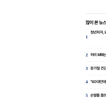
많이 본 뉴
청년피자, 
1
2
허리 MRI
3
휴가철 건강
4
"40대인데
5
손발톱 들뜨