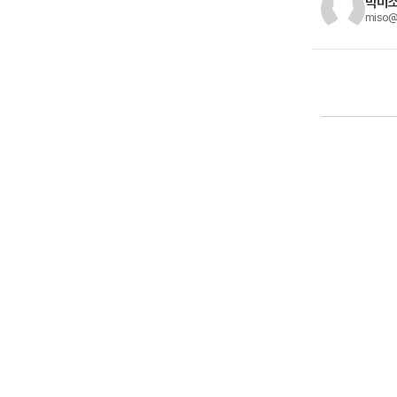
박미소
miso@