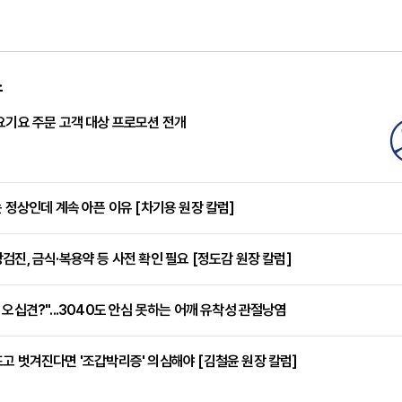
스
요기요 주문 고객 대상 프로모션 전개
는 정상인데 계속 아픈 이유 [차기용 원장 칼럼]
검진, 금식·복용약 등 사전 확인 필요 [정도감 원장 칼럼]
 오십견?"...3040도 안심 못하는 어깨 유착성 관절낭염
고 벗겨진다면 '조갑박리증' 의심해야 [김철윤 원장 칼럼]