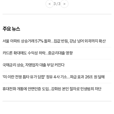
<
3 / 3
>
주요 뉴스
서울 아파트 상승거래 57% 돌파…집값 반등, 강남 넘어 외곽까지 확산
카드론 확대에도 수익성 하락…중금리대출 영향
국채금리 상승, 자영업자 대출 부담 커진다
'미·이란 전쟁 틈타 유가 담합' 정유 4사 기소…파급 효과 26조 원 달해
휴대전화 개통에 안면인증 도입...강화된 본인 절차로 민생범죄 차단