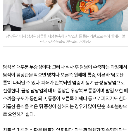
담낭은 간에서 생성된 담즙을 저장·농축해 지방 소화를 돕는 기관으로 흔히 '쓸개'라 불
린다. <사진=클립아트코리아 제공>
담석은 대부분 무증상이다. 그러나 식사 후 담낭이 수축하는 과정에서
담석이 담낭관을 막으면 명치나 오른쪽 윗배에 통증, 이른바 '담도산
통'이 나타날 수 있다. 폐쇄가 반복되면 염증이 생겨 급성 담낭염으로
진행한다. 급성 담낭염의 대표 증상은 우상복부 통증이며 발열·오한·메
스꺼움·구토가 동반되고, 통증이 오른쪽 어깨나 등으로 퍼지기도 한다.
기름진 음식을 먹은 뒤 증상이 심해지는 경우가 많아 단순 소화불량으
로 오인하기 쉽다.
치료를 미루면 상황은 빠르게 악화된다. 담낭관 폐쇄가 지속되면 담낭