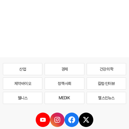
산업
경제
건강·의학
제약·바이오
정책·사회
칼럼·인터뷰
웰니스
MEDI·K
헬스인뉴스