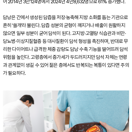
어 2014년 3만124명에서 2024년 4만8,632명으로 61% 증가했다.
담낭은 간에서 생성된 담즙을 저장·농축해 지방 소화를 돕는 기관으로
흔히 '쓸개'라 불린다. 담즙 성분의 균형이 깨지거나 배출이 원활하지
않으면 일부 성분이 굳어 담석이 된다. 고지방·고열량 식습관과 비만·
당뇨병·이상지질혈증 등 대사질환이 담석 형성을 촉진하며, 반대로 무
리한 다이어트나 급격한 체중 감량도 담낭 수축 기능을 떨어뜨려 담석
위험을 높인다. 고령층에서 증가세가 두드러지지만 담석 자체는 연령
과 관계없이 생길 수 있어 젊은 층에서도 반복되는 복통이 있다면 주의
가 필요하다.