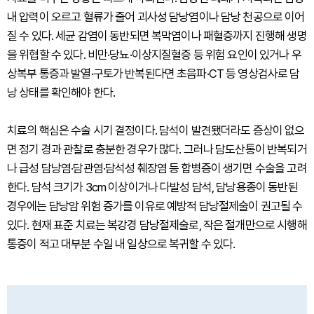
내 압력이 오르고 혈류가 줄어 괴사성 담낭염이나 담낭 천공으로 이어
질 수 있다. 세균 감염이 동반되면 복막염이나 패혈증까지 진행해 생명
을 위협할 수 있다. 비만·당뇨·이상지질혈증 등 위험 요인이 있거나 우
상복부 통증과 발열·구토가 반복된다면 초음파·CT 등 영상검사로 담
낭 상태를 확인해야 한다.
치료의 핵심은 수술 시기 결정이다. 담석이 발견됐더라도 증상이 없으
면 정기 경과 관찰로 충분한 경우가 많다. 그러나 담도산통이 반복되거
나 급성 담낭염·담관염·담석성 췌장염 등 합병증이 생기면 수술을 고려
한다. 담석 크기가 3cm 이상이거나 다발성 담석, 담낭용종이 동반된
경우에는 담낭암 위험 증가를 이유로 예방적 담낭절제술이 권고될 수
있다. 현재 표준 치료는 복강경 담낭절제술로, 작은 절개만으로 시행해
통증이 적고 대부분 수일 내 일상으로 복귀할 수 있다.