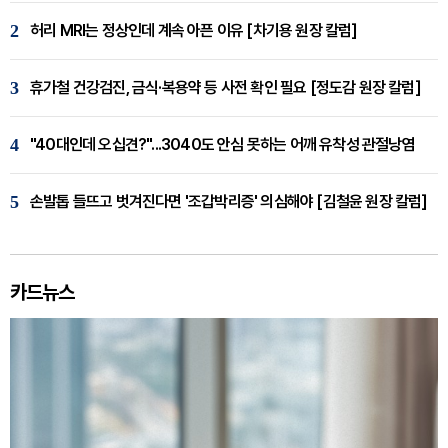
2
허리 MRI는 정상인데 계속 아픈 이유 [차기용 원장 칼럼]
3
휴가철 건강검진, 금식·복용약 등 사전 확인 필요 [정도감 원장 칼럼]
4
"40대인데 오십견?"...3040도 안심 못하는 어깨 유착성 관절낭염
5
손발톱 들뜨고 벗겨진다면 '조갑박리증' 의심해야 [김철윤 원장 칼럼]
카드뉴스