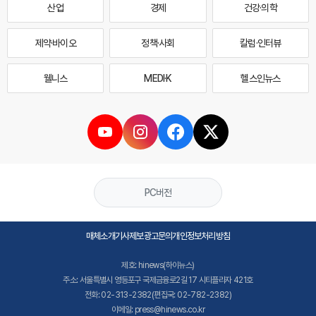
산업
경제
건강·의학
제약·바이오
정책·사회
칼럼·인터뷰
웰니스
MEDI·K
헬스인뉴스
PC버전
매체소개
기사제보
광고문의
개인정보처리방침
제호: hinews(하이뉴스)
주소: 서울특별시 영등포구 국제금융로2길 17 시티플라자 421호
전화: 02-313-2382(편집국: 02-782-2382)
이메일: press@hinews.co.kr