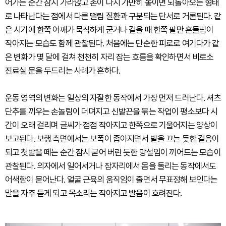
어가는 순간 잠시 가라앉고 손이 다시 가만히 놓이면 되돌아오는 형태
로 나타난다는 점에서 다른 떨림 질환과 구분되는 단서로 거론된다. 같
은 시기에 한쪽 어깨가 묵직하게 굳거나 걸을 때 한쪽 팔만 흔들림이
작아지는 모습도 함께 관찰된다. 처음에는 단순한 피로로 여기다가 같
은 변화가 몇 달에 걸쳐 천천히 자리 잡는 흐름을 확인하면서 비로소
진료실 문을 두드리는 사례가 흔하다.
운동 영역의 변화는 일상의 자잘한 동작에서 가장 먼저 드러난다. 셔츠
단추를 끼우는 손놀림이 더뎌지고 신발끈을 묶는 작업이 평소보다 시
간이 오래 걸리며 글씨가 점점 작아지고 한쪽으로 기울어지는 양상이
보고된다. 보행 측면에서는 보폭이 좁아지면서 발을 끄는 듯한 걸음이
되고 첫발을 떼는 순간 잠시 굳어 버린 듯한 망설임이 끼어드는 모습이
관찰된다. 의자에서 일어서거나 잠자리에서 몸을 돌리는 동작에서도
어색함이 묻어난다. 얼굴 근육의 움직임이 줄면서 무표정해 보인다는
말을 자주 듣게 되고 목소리는 작아지고 발음이 흐려진다.