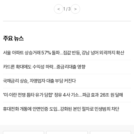
<
1 / 3
>
주요 뉴스
서울 아파트 상승거래 57% 돌파…집값 반등, 강남 넘어 외곽까지 확산
카드론 확대에도 수익성 하락…중금리대출 영향
국채금리 상승, 자영업자 대출 부담 커진다
'미·이란 전쟁 틈타 유가 담합' 정유 4사 기소…파급 효과 26조 원 달해
휴대전화 개통에 안면인증 도입...강화된 본인 절차로 민생범죄 차단