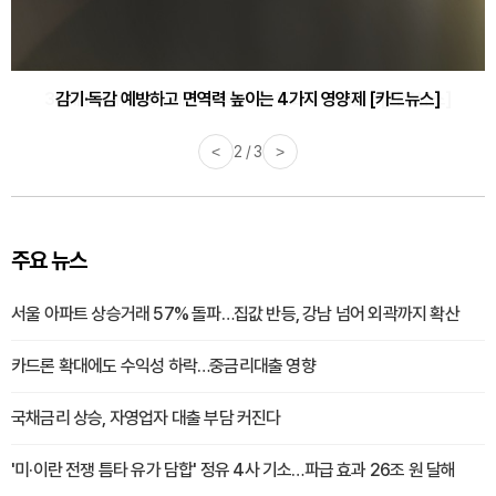
감기·독감 예방하고 면역력 높이는 4가지 영양제 [카드뉴스]
<
3 / 3
>
주요 뉴스
서울 아파트 상승거래 57% 돌파…집값 반등, 강남 넘어 외곽까지 확산
카드론 확대에도 수익성 하락…중금리대출 영향
국채금리 상승, 자영업자 대출 부담 커진다
'미·이란 전쟁 틈타 유가 담합' 정유 4사 기소…파급 효과 26조 원 달해