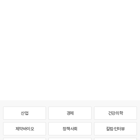
산업
경제
건강·의학
제약·바이오
정책·사회
칼럼·인터뷰