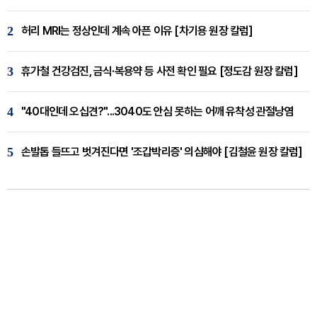
2
허리 MRI는 정상인데 계속 아픈 이유 [차기용 원장 칼럼]
3
휴가철 건강검진, 금식·복용약 등 사전 확인 필요 [정도감 원장 칼럼]
4
"40대인데 오십견?"...3040도 안심 못하는 어깨 유착성 관절낭염
5
손발톱 들뜨고 벗겨진다면 '조갑박리증' 의심해야 [김철윤 원장 칼럼]