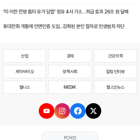
'미·이란 전쟁 틈타 유가 담합' 정유 4사 기소…파급 효과 26조 원 달해
휴대전화 개통에 안면인증 도입...강화된 본인 절차로 민생범죄 차단
산업
경제
건강·의학
제약·바이오
정책·사회
칼럼·인터뷰
웰니스
MEDI·K
헬스인뉴스
PC버전