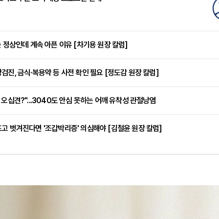
는 정상인데 계속 아픈 이유 [차기용 원장 칼럼]
검진, 금식·복용약 등 사전 확인 필요 [정도감 원장 칼럼]
 오십견?"...3040도 안심 못하는 어깨 유착성 관절낭염
고 벗겨진다면 '조갑박리증' 의심해야 [김철윤 원장 칼럼]