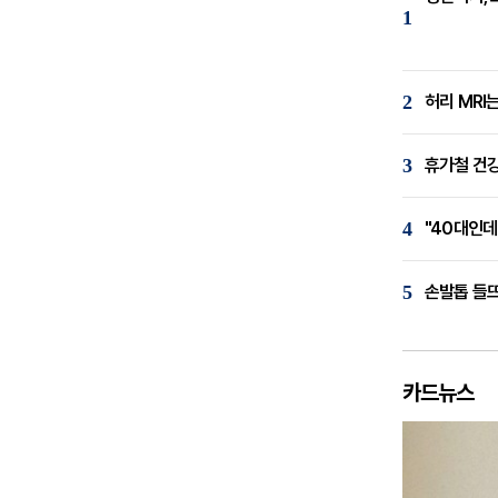
1
2
허리 MRI
3
휴가철 건강
4
"40대인데
5
손발톱 들뜨
카드뉴스