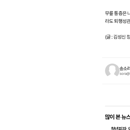
무릎 통증은 
라도 퇴행성관
(글 : 김성
송소라
sora@
많이 본 뉴
청년피자, 