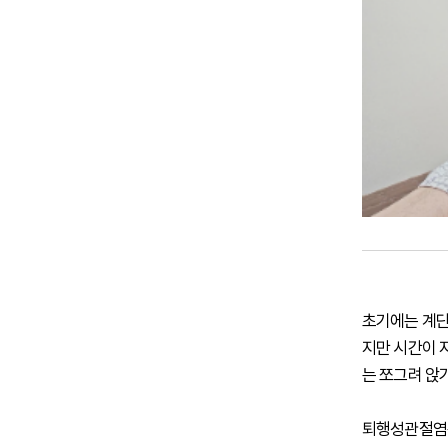
초기에는 계단
지만 시간이 
는 쪼그려 앉
퇴행성관절염은