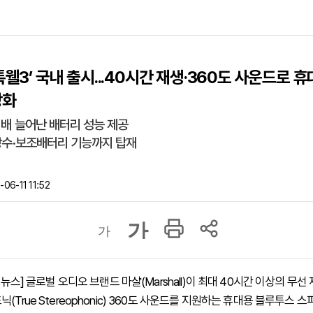
톡웰3’ 국내 출시...40시간 재생·360도 사운드로 
강화
 배 늘어난 배터리 성능 제공
·방수·보조배터리 기능까지 탑재
06-11 11:52
가
가
하이뉴스] 글로벌 오디오 브랜드 마샬(Marshall)이 최대 40시간 이상의 무선
(True Stereophonic) 360도 사운드를 지원하는 휴대용 블루투스 스