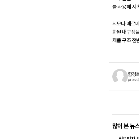
를 사용해 지
시모나 베르베
화된 내구성을
제품 구조 전
함경호
press
많이 본 뉴
청년피자, 