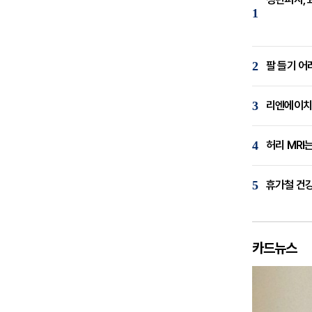
1
2
팔 들기 어
3
리엔에이치,
4
허리 MRI
5
휴가철 건강
카드뉴스