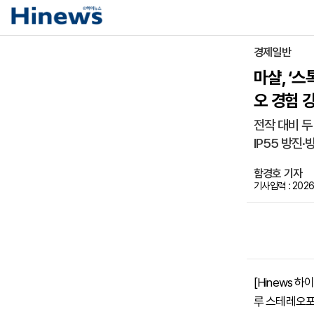
경제일반
마샬, ‘스
오 경험 
전작 대비 두
IP55 방진
함경호 기자
기사입력 : 2026-
[Hinews 
루 스테레오포닉