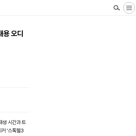
휴대용 오디
 재생 시간과 트
피커 ‘스톡웰3