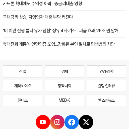
카드론 확대에도 수익성 하락…중금리대출 영향
국채금리 상승, 자영업자 대출 부담 커진다
'미·이란 전쟁 틈타 유가 담합' 정유 4사 기소…파급 효과 26조 원 달해
휴대전화 개통에 안면인증 도입...강화된 본인 절차로 민생범죄 차단
산업
경제
건강·의학
제약·바이오
정책·사회
칼럼·인터뷰
웰니스
MEDI·K
헬스인뉴스