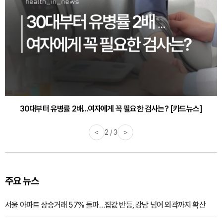
30대부터 유병률 2배...여자에게 꼭 필요한 검사는? [카드뉴스]
감기·독감 예방하고 면역력 높이는 4가지 영양제 [카드뉴스]
<
2 / 3
>
주요 뉴스
서울 아파트 상승거래 57% 돌파…집값 반등, 강남 넘어 외곽까지 확산