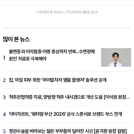
<저작권자 © 하이뉴스, 무단전재 및 재배포 금지>
많이 본 뉴스
불면증과 어지럼증·이명 증상까지 반복...수면장애
1
원인 치료로 극복해야
2
킵, 아침 피부 위한 '하이알차저 앰플 클렌저' 솔루션 공개
3
척추관협착증 치료, 양방향 척추 내시경으로 개선 도움 [이석원 원장 칼럼]
4
닥터자르트, '워터밤 부산 2026' 공식 스폰서로 브랜드 부스 전개
5
정관수술을 바라보는 젊은 부부들의 달라진 시선 [윤지환 원장 칼럼]