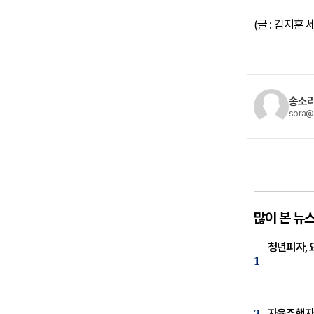
(글 : 김지
송소라
sora@
많이 본 뉴
청년피자, 
1
자율주행자동