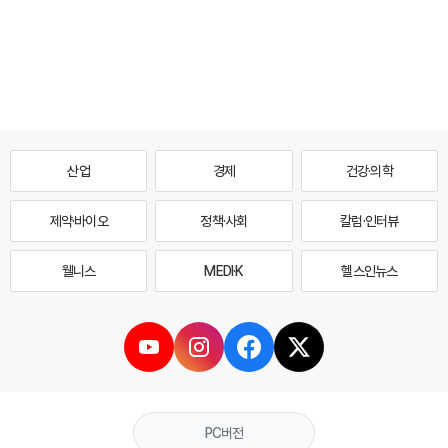
산업
경제
건강·의학
제약·바이오
정책·사회
칼럼·인터뷰
웰니스
MEDI·K
헬스인뉴스
PC버전