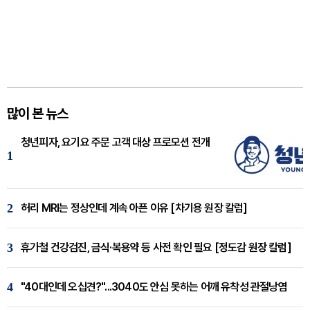
많이 본 뉴스
청년피자, 요기요 주문 고객 대상 프로모션 전개
1
2
허리 MRI는 정상인데 계속 아픈 이유 [차기용 원장 칼럼]
3
휴가철 건강검진, 금식·복용약 등 사전 확인 필요 [정도감 원장 칼럼]
4
"40대인데 오십견?"...3040도 안심 못하는 어깨 유착성 관절낭염