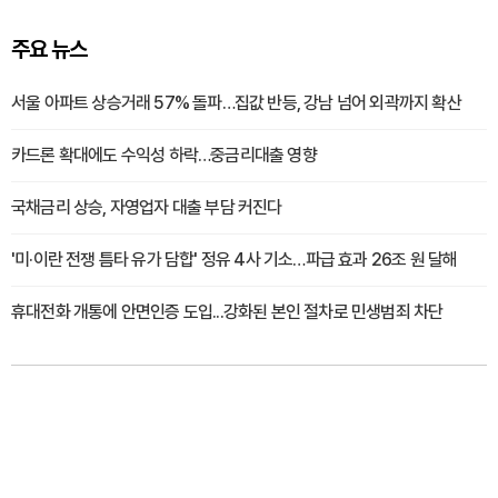
주요 뉴스
서울 아파트 상승거래 57% 돌파…집값 반등, 강남 넘어 외곽까지 확산
카드론 확대에도 수익성 하락…중금리대출 영향
국채금리 상승, 자영업자 대출 부담 커진다
'미·이란 전쟁 틈타 유가 담합' 정유 4사 기소…파급 효과 26조 원 달해
휴대전화 개통에 안면인증 도입...강화된 본인 절차로 민생범죄 차단