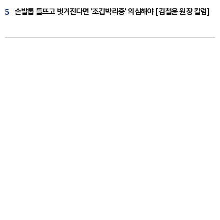
5
손발톱 들뜨고 벗겨진다면 '조갑박리증' 의심해야 [김철윤 원장 칼럼]