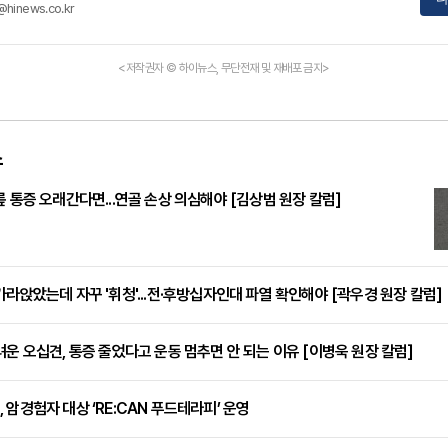
@hinews.co.kr
<저작권자 © 하이뉴스, 무단전재 및 재배포 금지>
스
릎 통증 오래간다면...연골 손상 의심해야 [김상범 원장 칼럼]
가라앉았는데 자꾸 '휘청'...전·후방십자인대 파열 확인해야 [곽우경 원장 칼럼]
려운 오십견, 통증 줄었다고 운동 멈추면 안 되는 이유 [이병욱 원장 칼럼]
 암경험자 대상 ‘RE:CAN 푸드테라피’ 운영