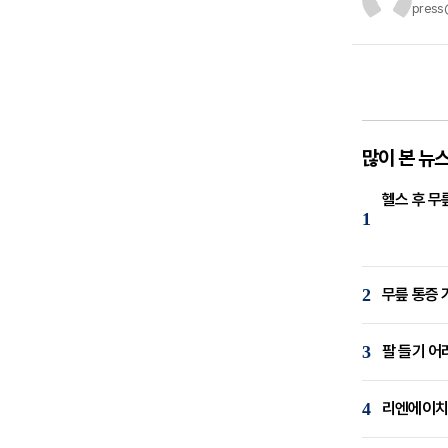
press
많이 본 뉴
헬스 후 무
1
2
무릎 통증 
3
팔 들기 어
4
리엔에이치,