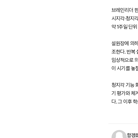
브레인리더 한
시지각·청지각
약 1주일 단
설원장에 의하
조한다. 반복
임상적으로 의
이 시기를 놓
청지각 기능 
기 평가와 체
다. 그 이후 
함경호