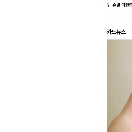
5
손발 다한증
카드뉴스