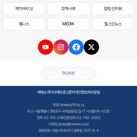
제약·바이오
정책·사회
칼럼·인터뷰
웰니스
MEDI·K
헬스인뉴스
PC버전
매체소개
기사제보
광고문의
개인정보처리방침
제호: hinews(하이뉴스)
주소: 서울특별시 영등포구 국제금융로2길 17 시티플라자 421호
전화: 02-313-2382(편집국: 02-782-2382)
이메일: press@hinews.co.kr
등록번호: 서울,아04641 | 등록일: 2017. 8. 4