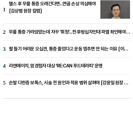
헬스 후 무릎 통증 오래간다면...연골 손상 의심해야
1
[김상범 원장 칼럼]
2
무릎 통증 가라앉았는데 자꾸 '휘청'...전·후방십자인대 파열 확인해야 [곽우경 원장 칼럼]
3
팔 들기 어려운 오십견, 통증 줄었다고 운동 멈추면 안 되는 이유 [이병욱 원장 칼럼]
4
리엔에이치, 암경험자 대상 ‘RE:CAN 푸드테라피’ 운영
5
손발 다한증 보톡스, 시술 전 원인과 적용 범위 살펴야 [강윤일 원장 칼럼]