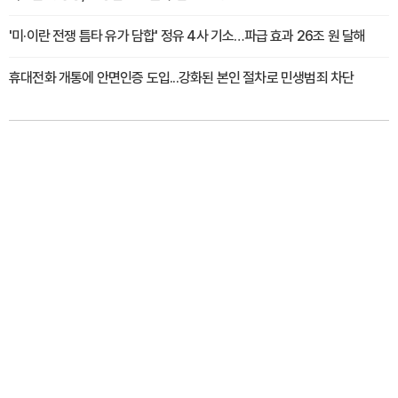
'미·이란 전쟁 틈타 유가 담합' 정유 4사 기소…파급 효과 26조 원 달해
휴대전화 개통에 안면인증 도입...강화된 본인 절차로 민생범죄 차단