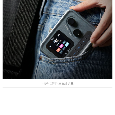
사진=고퍼우드 포켓앰프