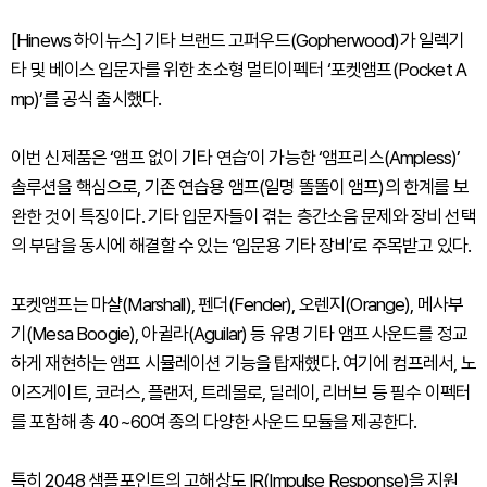
[Hinews 하이뉴스] 기타 브랜드 고퍼우드(Gopherwood)가 일렉기
타 및 베이스 입문자를 위한 초소형 멀티이펙터 ‘포켓앰프(Pocket A
mp)’를 공식 출시했다.
이번 신제품은 ‘앰프 없이 기타 연습’이 가능한 ‘앰프리스(Ampless)’
솔루션을 핵심으로, 기존 연습용 앰프(일명 똘똘이 앰프)의 한계를 보
완한 것이 특징이다. 기타 입문자들이 겪는 층간소음 문제와 장비 선택
의 부담을 동시에 해결할 수 있는 ‘입문용 기타 장비’로 주목받고 있다.
포켓앰프는 마샬(Marshall), 펜더(Fender), 오렌지(Orange), 메사부
기(Mesa Boogie), 아귈라(Aguilar) 등 유명 기타 앰프 사운드를 정교
하게 재현하는 앰프 시뮬레이션 기능을 탑재했다. 여기에 컴프레서, 노
이즈게이트, 코러스, 플랜저, 트레몰로, 딜레이, 리버브 등 필수 이펙터
를 포함해 총 40~60여 종의 다양한 사운드 모듈을 제공한다.
특히 2048 샘플포인트의 고해상도 IR(Impulse Response)을 지원