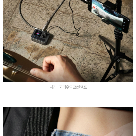
사진=고퍼우드 포켓앰프