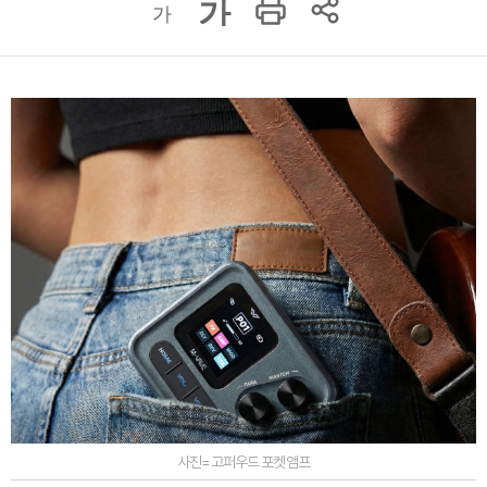
가
가
사진=고퍼우드 포켓앰프