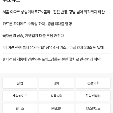
서울 아파트 상승거래 57% 돌파…집값 반등, 강남 넘어 외곽까지 확산
카드론 확대에도 수익성 하락…중금리대출 영향
국채금리 상승, 자영업자 대출 부담 커진다
'미·이란 전쟁 틈타 유가 담합' 정유 4사 기소…파급 효과 26조 원 달해
휴대전화 개통에 안면인증 도입...강화된 본인 절차로 민생범죄 차단
산업
경제
건강·의학
제약·바이오
정책·사회
칼럼·인터뷰
웰니스
MEDI·K
헬스인뉴스