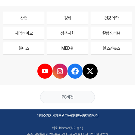
산업
경제
건강·의학
제약·바이오
정책·사회
칼럼·인터뷰
웰니스
MEDI·K
헬스인뉴스
PC버전
매체소개
기사제보
광고문의
개인정보처리방침
제호: hinews(하이뉴스)
주소: 서울특별시 영등포구 국제금융로2길 17 시티플라자 421호