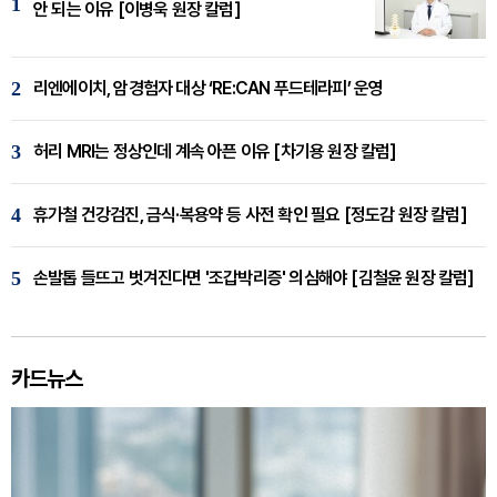
1
안 되는 이유 [이병욱 원장 칼럼]
2
리엔에이치, 암경험자 대상 ‘RE:CAN 푸드테라피’ 운영
3
허리 MRI는 정상인데 계속 아픈 이유 [차기용 원장 칼럼]
4
휴가철 건강검진, 금식·복용약 등 사전 확인 필요 [정도감 원장 칼럼]
5
손발톱 들뜨고 벗겨진다면 '조갑박리증' 의심해야 [김철윤 원장 칼럼]
카드뉴스