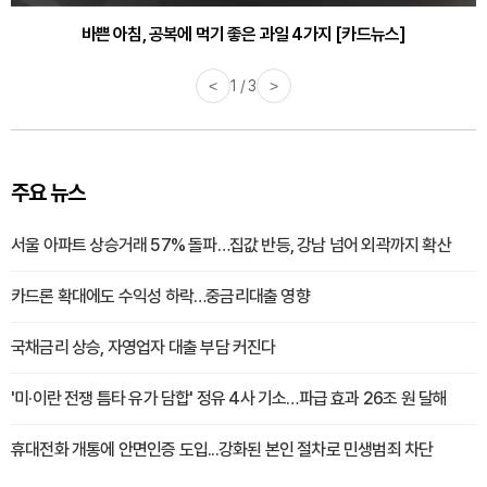
30대부터 유병률 2배...여자에게 꼭 필요한 검사는? [카드뉴스]
바쁜 아침, 공복에 먹기 좋은 과일 4가지 [카드뉴스]
<
1 / 3
>
주요 뉴스
서울 아파트 상승거래 57% 돌파…집값 반등, 강남 넘어 외곽까지 확산
카드론 확대에도 수익성 하락…중금리대출 영향
국채금리 상승, 자영업자 대출 부담 커진다
'미·이란 전쟁 틈타 유가 담합' 정유 4사 기소…파급 효과 26조 원 달해
휴대전화 개통에 안면인증 도입...강화된 본인 절차로 민생범죄 차단