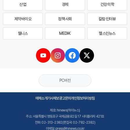
산업
경제
건강·의학
제약·바이오
정책·사회
칼럼·인터뷰
웰니스
MEDI·K
헬스인뉴스
PC버전
매체소개
기사제보
광고문의
개인정보처리방침
제호: hinews(하이뉴스)
주소: 서울특별시 영등포구 국제금융로2길 17 시티플라자 421호
전화: 02-313-2382(편집국: 02-782-2382)
이메일: press@hinews.co.kr