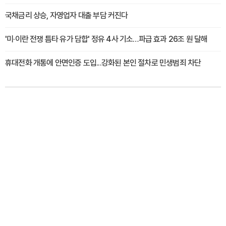
국채금리 상승, 자영업자 대출 부담 커진다
'미·이란 전쟁 틈타 유가 담합' 정유 4사 기소…파급 효과 26조 원 달해
휴대전화 개통에 안면인증 도입...강화된 본인 절차로 민생범죄 차단